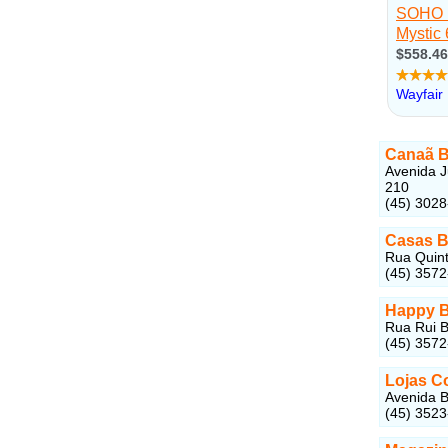
Canaã 
Avenida J
210
(45) 302
Casas B
Rua Quint
(45) 357
Happy B
Rua Rui B
(45) 3572
Lojas C
Avenida B
(45) 352