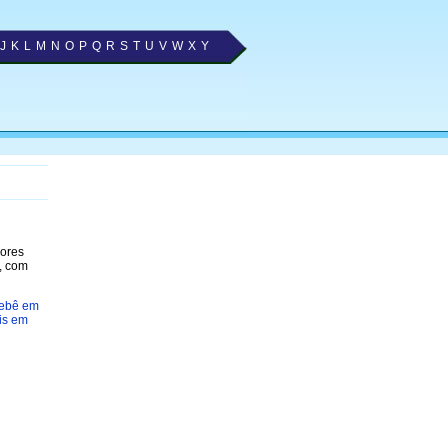
J
K
L
M
N
O
P
Q
R
S
T
U
V
W
X
Y
hores
, com
Bebê em
is em