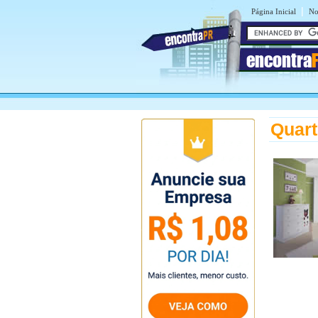
|
Página Inicial
No
encontra
Quart