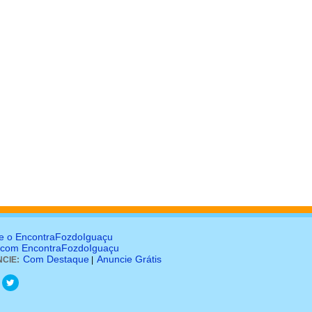
e o EncontraFozdoIguaçu
 com EncontraFozdoIguaçu
Com Destaque
Anuncie Grátis
CIE:
|