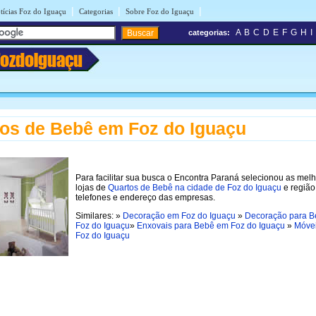
|
|
|
tícias Foz do Iguaçu
Categorias
Sobre Foz do Iguaçu
A
B
C
D
E
F
G
H
I
categorias:
FozdoIguaçu
os de Bebê em Foz do Iguaçu
Para facilitar sua busca o Encontra Paraná selecionou as mel
lojas de
Quartos de Bebê na cidade de Foz do Iguaçu
e região
telefones e endereço das empresas.
Similares: »
Decoração em Foz do Iguaçu
»
Decoração para 
Foz do Iguaçu
»
Enxovais para Bebê em Foz do Iguaçu
»
Móve
Foz do Iguaçu