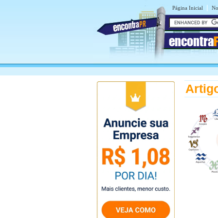
|
Página Inicial
No
encontra
Artig