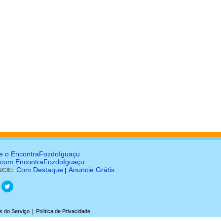
e o EncontraFozdoIguaçu
 com EncontraFozdoIguaçu
Com Destaque
Anuncie Grátis
CIE:
|
|
s do Serviço
Política de Privacidade