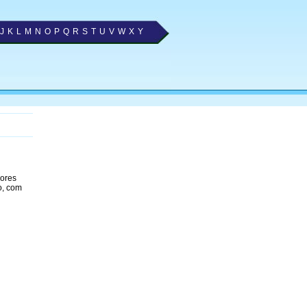
J
K
L
M
N
O
P
Q
R
S
T
U
V
W
X
Y
hores
o, com