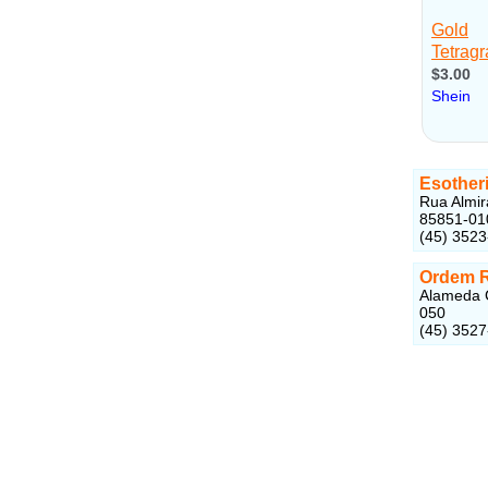
Esother
Rua Almir
85851-01
(45) 352
Ordem 
Alameda C
050
(45) 352