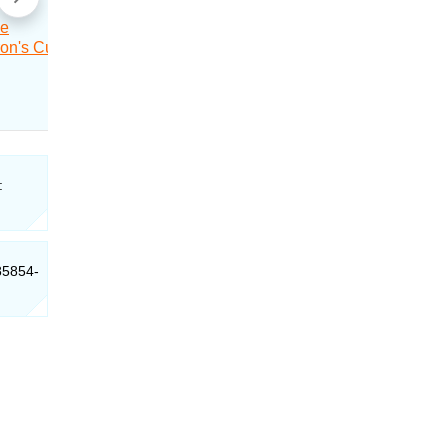
:
85854-