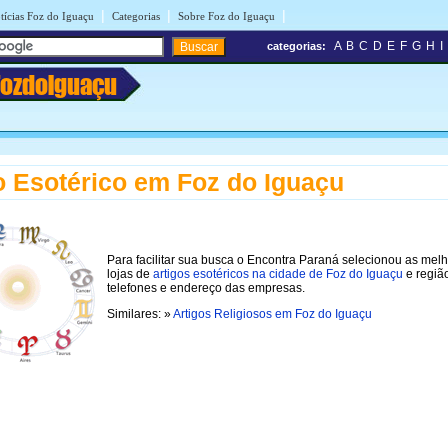
|
|
|
tícias Foz do Iguaçu
Categorias
Sobre Foz do Iguaçu
A
B
C
D
E
F
G
H
I
categorias:
FozdoIguaçu
o Esotérico em Foz do Iguaçu
Para facilitar sua busca o Encontra Paraná selecionou as mel
lojas de
artigos esotéricos na cidade de Foz do Iguaçu
e regiã
telefones e endereço das empresas.
Similares: »
Artigos Religiosos em Foz do Iguaçu